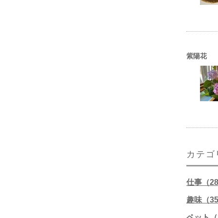
紫陽花
カテゴ
仕事（2
趣味（3
ペット（