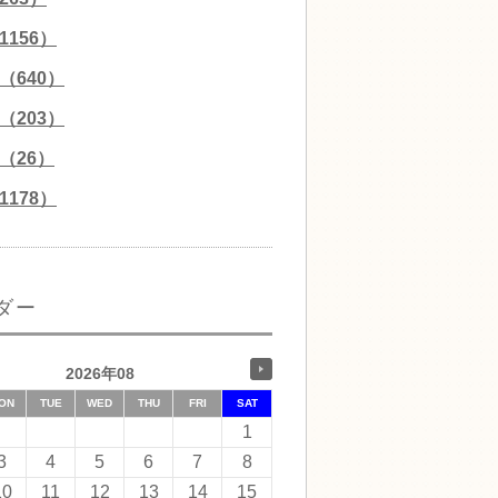
156）
（640）
（203）
（26）
178）
ダー
2026年08
ON
TUE
WED
THU
FRI
SAT
1
3
4
5
6
7
8
10
11
12
13
14
15