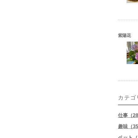
紫陽花
カテゴ
仕事（2
趣味（3
ペット（