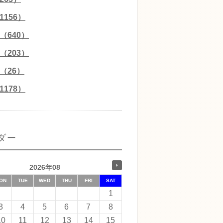
156）
（640）
（203）
（26）
178）
ダー
2026年08
ON
TUE
WED
THU
FRI
SAT
1
3
4
5
6
7
8
10
11
12
13
14
15