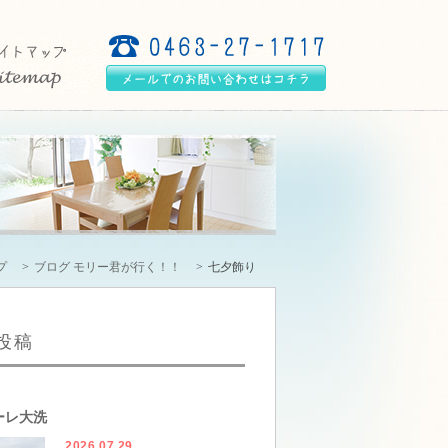
プ
ブログ モリー君が行く！！
七夕飾り
投稿
ーレ大洗
2026.07.29