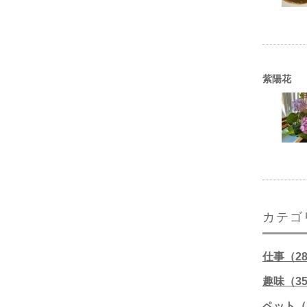
紫陽花
カテゴ
仕事（2
趣味（3
ペット（