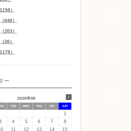
156）
（640）
（203）
（26）
178）
ダー
2026年08
ON
TUE
WED
THU
FRI
SAT
1
3
4
5
6
7
8
10
11
12
13
14
15