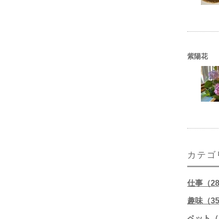
紫陽花
カテゴ
仕事（2
趣味（3
ペット（