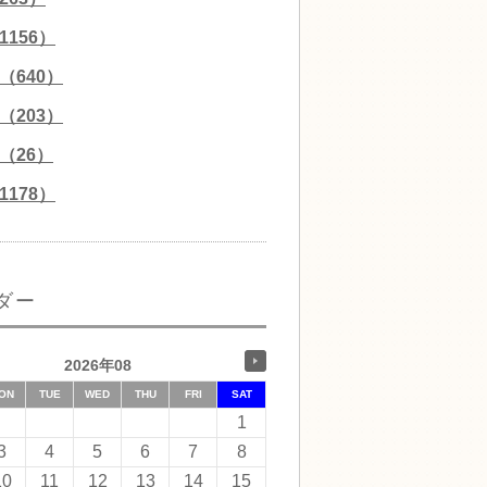
156）
（640）
（203）
（26）
178）
ダー
2026年08
ON
TUE
WED
THU
FRI
SAT
1
3
4
5
6
7
8
10
11
12
13
14
15