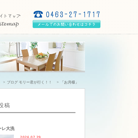
ブログ モリー君が行く！！
「お月様」
投稿
ーレ大洗
2026.07.29