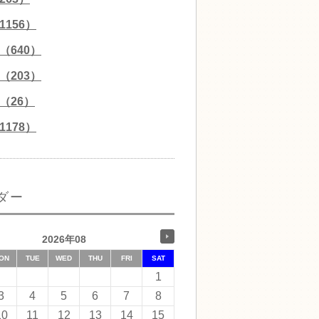
156）
（640）
（203）
（26）
178）
ダー
2026年08
ON
TUE
WED
THU
FRI
SAT
1
3
4
5
6
7
8
10
11
12
13
14
15