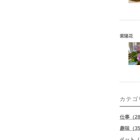
紫陽花
カテゴ
仕事（2
趣味（3
ペット（