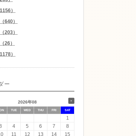
156）
（640）
（203）
（26）
178）
ダー
2026年08
ON
TUE
WED
THU
FRI
SAT
1
3
4
5
6
7
8
10
11
12
13
14
15