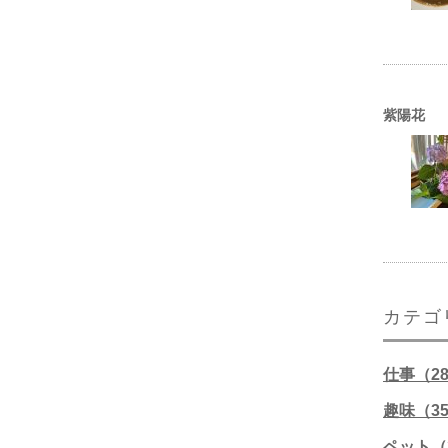
紫陽花
カテゴ
仕事（2
趣味（3
ペット（