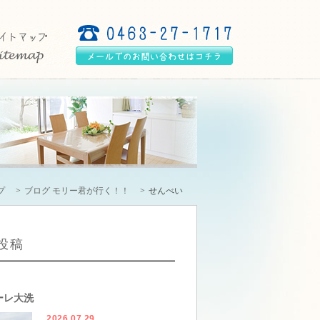
プ
ブログ モリー君が行く！！
せんべい
投稿
ーレ大洗
2026.07.29