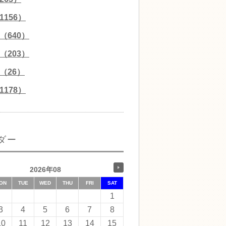
156）
（640）
（203）
（26）
178）
ダー
2026年08
ON
TUE
WED
THU
FRI
SAT
1
3
4
5
6
7
8
10
11
12
13
14
15