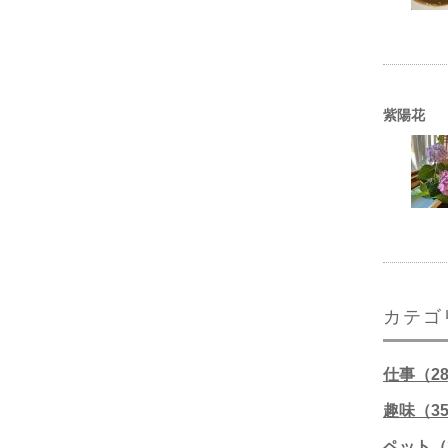
紫陽花
カテゴ
仕事（2
趣味（3
ペット（