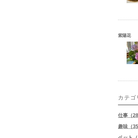
紫陽花
カテゴ
仕事（2
趣味（3
ペット（