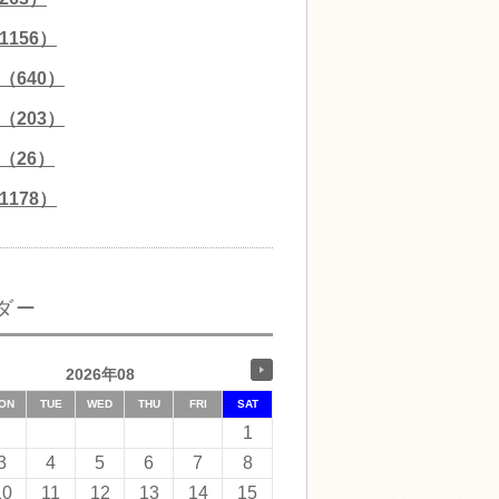
156）
（640）
（203）
（26）
178）
ダー
2026年08
ON
TUE
WED
THU
FRI
SAT
1
3
4
5
6
7
8
10
11
12
13
14
15