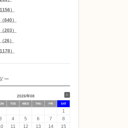
156）
（640）
（203）
（26）
178）
ダー
2026年08
ON
TUE
WED
THU
FRI
SAT
1
3
4
5
6
7
8
10
11
12
13
14
15