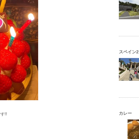
スペイン2
。
カレー
!!