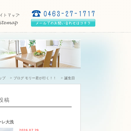
ップ
ブログ モリー君が行く！！
誕生日
投稿
ーレ大洗
2026.07.29