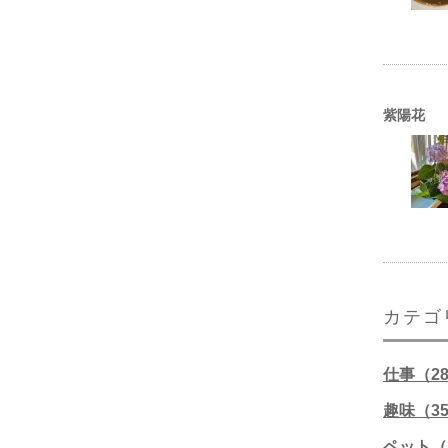
紫陽花
カテゴ
仕事（2
趣味（3
ペット（