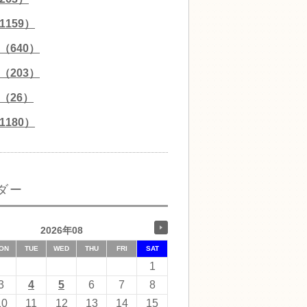
159）
（640）
（203）
（26）
180）
ダー
2026年08
ON
TUE
WED
THU
FRI
SAT
1
3
4
5
6
7
8
10
11
12
13
14
15