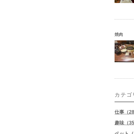
焼肉
カテゴ
仕事（2
趣味（3
ペット（