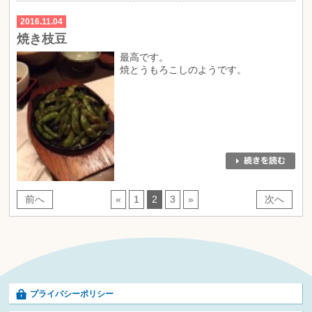
2016.11.04
焼き枝豆
最高です。
焼とうもろこしのようです。
前へ
«
1
2
3
»
次へ
プライバシーポリシー