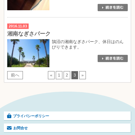
2016.11.03
湘南なぎさパーク
鵠沼の湘南なぎさパーク、休日はのん
びりできます。
前へ
«
1
2
3
»
プライバシーポリシー
お問合せ