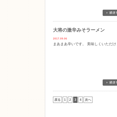
大将の激辛みそラーメン
2017.09.06
まあまあ辛いです。 美味しくいただけ
戻る
1
2
3
4
次へ