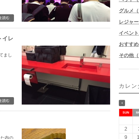
グルメ（1
レジャー
イベント
トイレ
おすすめ
てまし
その他（1
カレン
SUN
M
2
9
出た内の