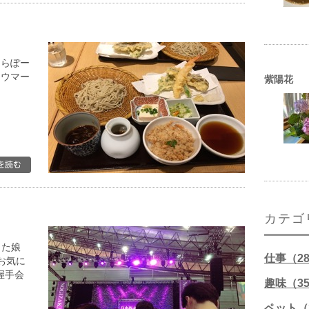
ららぽー
 ウマー
紫陽花
カテゴ
った娘
仕事（2
お気に
握手会
趣味（3
ペット（