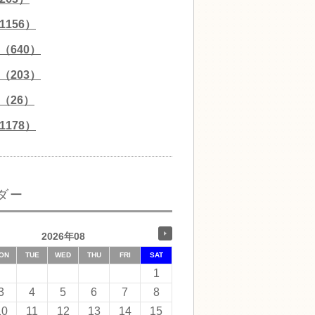
156）
（640）
（203）
（26）
178）
ダー
2026年08
ON
TUE
WED
THU
FRI
SAT
1
3
4
5
6
7
8
10
11
12
13
14
15